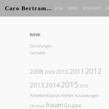
Caro Bertram...
VITA
WERK
KONTAKT
A
WERK
Zeichnungen
Gemälde
2012
2011
2008
2010
2009
2015
2013
2014
2016
Arbeiterklasse
Atelier
Ausstellungen
frauen
Gruppe
Chronos