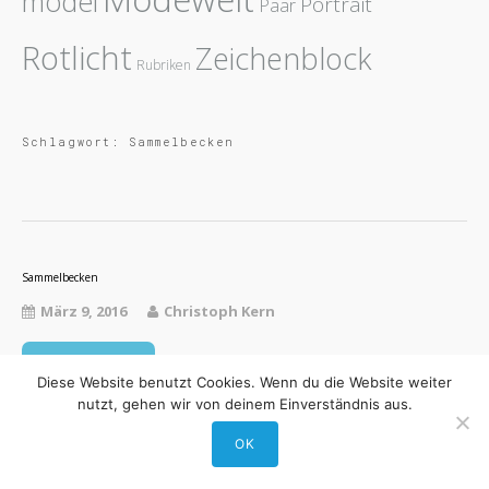
model
Portrait
Paar
Rotlicht
Zeichenblock
Rubriken
Schlagwort:
Sammelbecken
Sammelbecken
März 9, 2016
Christoph Kern
Read More
Diese Website benutzt Cookies. Wenn du die Website weiter
nutzt, gehen wir von deinem Einverständnis aus.
OK
Theme by Tesseract