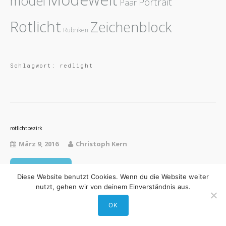
model
Portrait
Paar
Rotlicht
Zeichenblock
Rubriken
Schlagwort:
redlight
rotlichtbezirk
März 9, 2016
Christoph Kern
Read More
Diese Website benutzt Cookies. Wenn du die Website weiter
nutzt, gehen wir von deinem Einverständnis aus.
OK
Theme by Tesseract