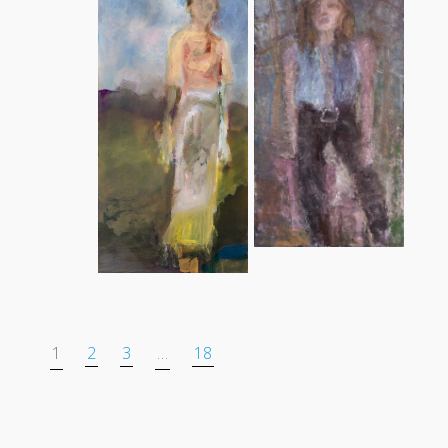
1
2
3
…
18