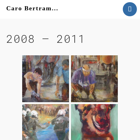
Caro Bertram...
VITA
WERK
2008 – 2011
KONTAKT
AKTUELLES